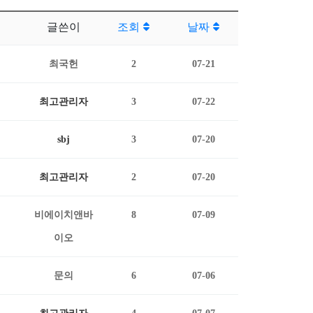
글쓴이
조회
날짜
최국헌
2
07-21
최고관리자
3
07-22
sbj
3
07-20
최고관리자
2
07-20
비에이치앤바
8
07-09
이오
문의
6
07-06