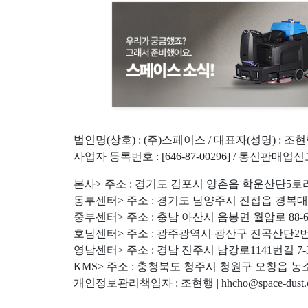
법인명(상호) : (주)스페이스 / 대표자(성명) : 조
사업자 등록번호 : [646-87-00296] / 통신판매업신
본사> 주소 : 경기도 김포시 양촌읍 학운산단5로라길 31 | 전
동부센터> 주소 : 경기도 남양주시 진접읍 경복대로212번길 2
중부센터> 주소 : 충남 아산시 음봉면 월암로 88-6 | 전화 :
호남센터> 주소 : 광주광역시 광산구 진곡산단2번로 39-31 |
영남센터> 주소 : 경남 진주시 남강로1141번길 7-3 | 전화 :
KMS> 주소 : 충청북도 청주시 청원구 오창읍 농소길 33-48
개인정보관리책임자 : 조현행 | hhcho@space-dust.