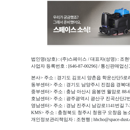
법인명(상호) : (주)스페이스 / 대표자(성명) : 조
사업자 등록번호 : [646-87-00296] / 통신판매업신
본사> 주소 : 경기도 김포시 양촌읍 학운산단5로라길 31 | 전
동부센터> 주소 : 경기도 남양주시 진접읍 경복대로212번길 2
중부센터> 주소 : 충남 아산시 음봉면 월암로 88-6 | 전화 :
호남센터> 주소 : 광주광역시 광산구 진곡산단2번로 39-31 |
영남센터> 주소 : 경남 진주시 남강로1141번길 7-3 | 전화 :
KMS> 주소 : 충청북도 청주시 청원구 오창읍 농소길 33-48
개인정보관리책임자 : 조현행 | hhcho@space-dust.