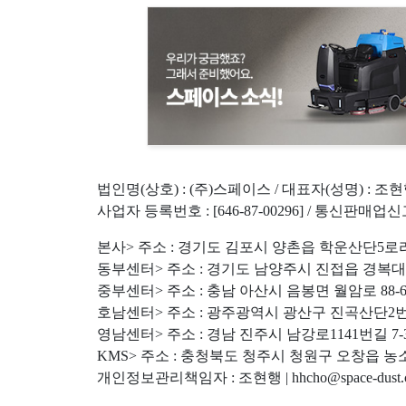
법인명(상호) : (주)스페이스 / 대표자(성명) : 조
사업자 등록번호 : [646-87-00296] / 통신판매업신
본사> 주소 : 경기도 김포시 양촌읍 학운산단5로라길 31 | 전
동부센터> 주소 : 경기도 남양주시 진접읍 경복대로212번길 2
중부센터> 주소 : 충남 아산시 음봉면 월암로 88-6 | 전화 :
호남센터> 주소 : 광주광역시 광산구 진곡산단2번로 39-31 |
영남센터> 주소 : 경남 진주시 남강로1141번길 7-3 | 전화 :
KMS> 주소 : 충청북도 청주시 청원구 오창읍 농소길 33-48
개인정보관리책임자 : 조현행 | hhcho@space-dust.