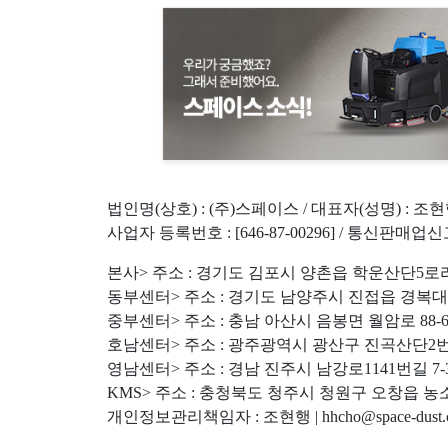
법인명(상호) : (주)스페이스 / 대표자(성명) : 조
사업자 등록번호 : [646-87-00296] / 통신판매업신
본사> 주소 : 경기도 김포시 양촌읍 학운산단5로라길 31 | 전
동부센터> 주소 : 경기도 남양주시 진접읍 경복대로212번길 2
중부센터> 주소 : 충남 아산시 음봉면 월암로 88-6 | 전화 :
호남센터> 주소 : 광주광역시 광산구 진곡산단2번로 39-31 |
영남센터> 주소 : 경남 진주시 남강로1141번길 7-3 | 전화 :
KMS> 주소 : 충청북도 청주시 청원구 오창읍 농소길 33-48
개인정보관리책임자 : 조현행 | hhcho@space-dust.