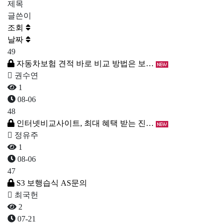
제목
글쓴이
조회
날짜
49
자동차보험 견적 바로 비교 방법은 보…
권수연
1
08-06
48
인터넷비교사이트, 최대 혜택 받는 진…
정유주
1
08-06
47
S3 보행습식 AS문의
최국헌
2
07-21