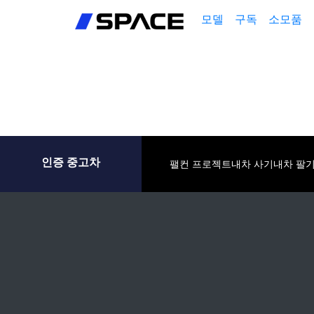
회원가입
모델
구독
소모품
로그인
인증 중고차
팰컨 프로젝트
내차 사기
내차 팔